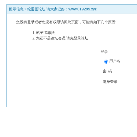
提示信息 »
蛇蛋图论坛 请大家记好：www.019299.xyz
您没有登录或者您没有权限访问此页面，可能有如下几个原因:
帖子ID非法
您还不是论坛会员,请先登录论坛
登录
用户名
密 码
隐身登录