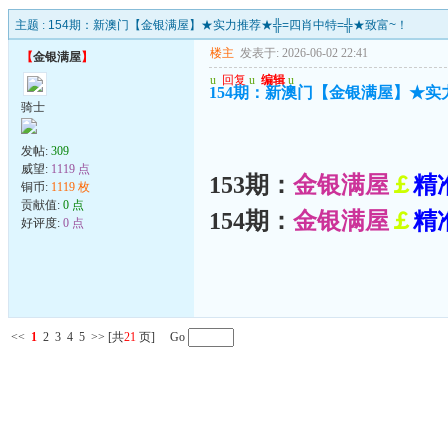
主题 :
154期：新澳门【金银满屋】★实力推荐★╬=四肖中特=╬★致富~！
楼主
发表于: 2026-06-02 22:41
【
金银满屋
】
u
回复
u
编辑
u
154期：新澳门【金银满屋】★实
骑士
发帖:
309
威望:
1119 点
153期：
金银满屋
￡
精
铜币:
1119 枚
贡献值:
0 点
154期：
金银满屋
￡
精
好评度:
0 点
<<
1
2
3
4
5
>>
[共
21
页] Go