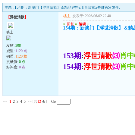
主题 :
154期：新澳门【浮世清歡】＆精品好料≤３肖致富≥奇迹再次发生.
楼主
发表于: 2026-06-02 22:40
【
浮世清歡
】
u
回复
u
编辑
u
154期：新澳门【浮世清歡】＆精
骑士
发帖:
308
威望:
1120 点
153期
:
浮世清歡
⑶
肖中
铜币:
1120 枚
贡献值:
0 点
154期
:
浮世清歡
⑶
肖中
好评度:
0 点
<<
1
2
3
4
5
>>
[共
12
页] Go