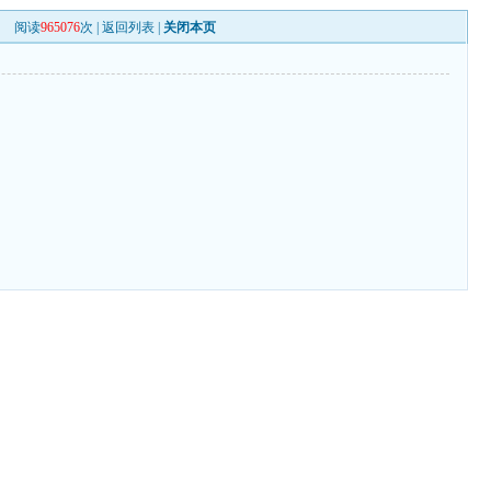
阅读
965076
次 |
返回列表
|
关闭本页