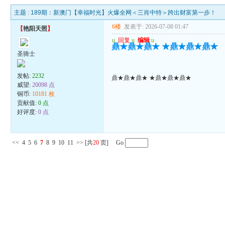
主题 :
189期：新澳门【幸福时光】火爆全网＜三肖中特＞跨出财富第一步！
6楼
发表于: 2026-07-08 01:47
【
艳阳天照
】
u
回复
u
编辑
u
鼎★鼎★鼎★ ★鼎★鼎★鼎★
圣骑士
发帖:
2232
鼎★鼎★鼎★ ★鼎★鼎★鼎★
威望:
20098 点
铜币:
10181 枚
贡献值:
0 点
好评度:
0 点
<<
4
5
6
7
8
9
10
11
>>
[共
20
页] Go