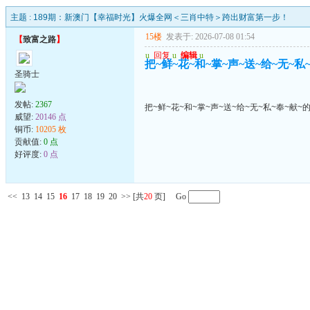
主题 :
189期：新澳门【幸福时光】火爆全网＜三肖中特＞跨出财富第一步！
15楼
发表于: 2026-07-08 01:54
【
致富之路
】
u
回复
u
编辑
u
把~鲜~花~和~掌~声~送~给~无~私
圣骑士
发帖:
2367
把~鲜~花~和~掌~声~送~给~无~私~奉~献~
威望:
20146 点
铜币:
10205 枚
贡献值:
0 点
好评度:
0 点
<<
13
14
15
16
17
18
19
20
>>
[共
20
页] Go