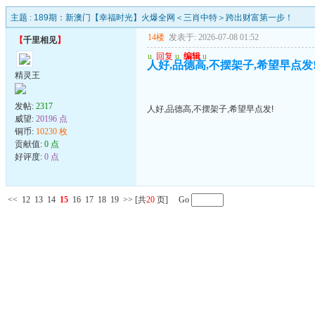
主题 :
189期：新澳门【幸福时光】火爆全网＜三肖中特＞跨出财富第一步！
14楼
发表于: 2026-07-08 01:52
【
千里相见
】
u
回复
u
编辑
u
人好,品德高,不摆架子,希望早点发
精灵王
发帖:
2317
人好,品德高,不摆架子,希望早点发!
威望:
20196 点
铜币:
10230 枚
贡献值:
0 点
好评度:
0 点
<<
12
13
14
15
16
17
18
19
>>
[共
20
页] Go