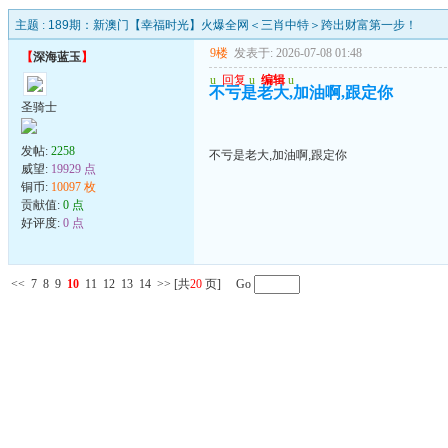
主题 :
189期：新澳门【幸福时光】火爆全网＜三肖中特＞跨出财富第一步！
9楼
发表于: 2026-07-08 01:48
【
深海蓝玉
】
u
回复
u
编辑
u
不亏是老大,加油啊,跟定你
圣骑士
发帖:
2258
不亏是老大,加油啊,跟定你
威望:
19929 点
铜币:
10097 枚
贡献值:
0 点
好评度:
0 点
<<
7
8
9
10
11
12
13
14
>>
[共
20
页] Go