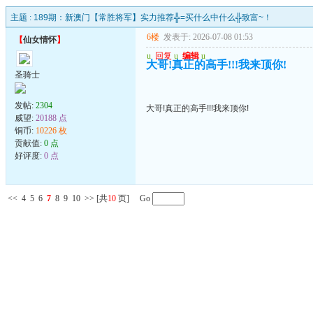
主题 :
189期：新澳门【常胜将军】实力推荐╬=买什么中什么╬致富~！
6楼
发表于: 2026-07-08 01:53
【
仙女情怀
】
u
回复
u
编辑
u
大哥!真正的高手!!!我来顶你!
圣骑士
发帖:
2304
大哥!真正的高手!!!我来顶你!
威望:
20188 点
铜币:
10226 枚
贡献值:
0 点
好评度:
0 点
<<
4
5
6
7
8
9
10
>>
[共
10
页] Go