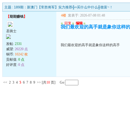
主题 :
189期：新澳门【常胜将军】实力推荐╬=买什么中什么╬致富~！
4楼
发表于: 2026-07-08 01:48
【
期期赚钱
】
u
回复
u
编辑
u
我们最欢迎的高手就是象你这样
圣骑士
发帖:
2331
我们最欢迎的高手就是象你这样的高手
威望:
20220 点
铜币:
10242 枚
贡献值:
0 点
好评度:
0 点
<<
2
3
4
5
6
7
8
9
>>
[共
10
页] Go