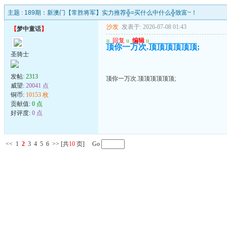
主题 :
189期：新澳门【常胜将军】实力推荐╬=买什么中什么╬致富~！
沙发
发表于: 2026-07-08 01:43
【
梦中童话
】
u
回复
u
编辑
u
顶你一万次.顶顶顶顶顶顶;
圣骑士
发帖:
2313
顶你一万次.顶顶顶顶顶顶;
威望:
20041 点
铜币:
10153 枚
贡献值:
0 点
好评度:
0 点
<<
1
2
3
4
5
6
>>
[共
10
页] Go