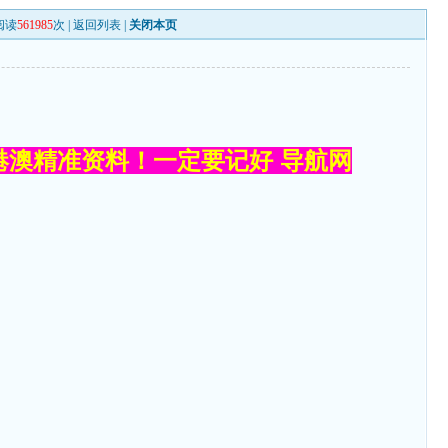
阅读
561985
次 |
返回列表
|
关闭本页
港澳精准资料！一定要记好 导航网