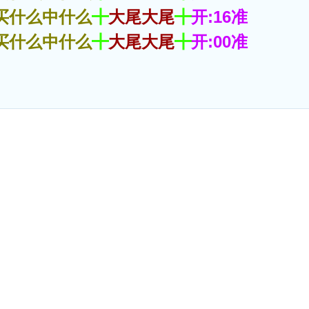
买什么中什么
╋
大尾大尾
╋
开:16准
买什么中什么
╋
大尾大尾
╋
开:00准