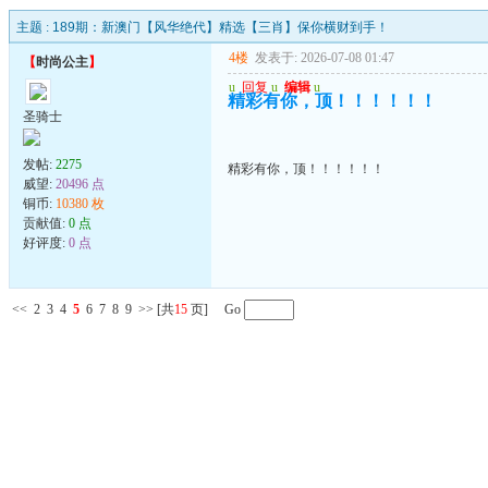
主题 :
189期：新澳门【风华绝代】精选【三肖】保你横财到手！
4楼
发表于: 2026-07-08 01:47
【
时尚公主
】
u
回复
u
编辑
u
精彩有你，顶！！！！！！
圣骑士
发帖:
2275
精彩有你，顶！！！！！！
威望:
20496 点
铜币:
10380 枚
贡献值:
0 点
好评度:
0 点
<<
2
3
4
5
6
7
8
9
>>
[共
15
页] Go