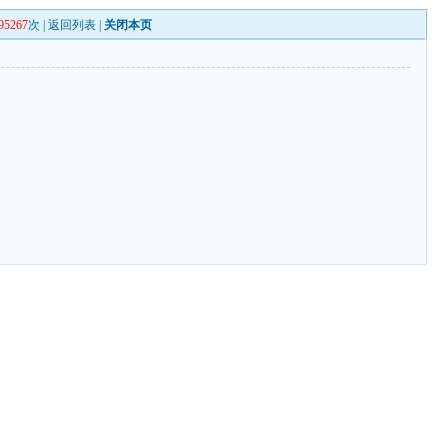
95267
次 |
返回列表
|
关闭本页