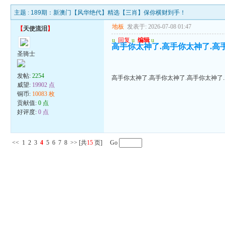
主题 :
189期：新澳门【风华绝代】精选【三肖】保你横财到手！
地板
发表于: 2026-07-08 01:47
【
天使流泪
】
u
回复
u
编辑
u
高手你太神了.高手你太神了.高
圣骑士
发帖:
2254
高手你太神了.高手你太神了.高手你太神了.
威望:
19902 点
铜币:
10083 枚
贡献值:
0 点
好评度:
0 点
<<
1
2
3
4
5
6
7
8
>>
[共
15
页] Go