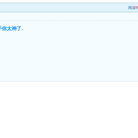
阅读
8
手你太神了.