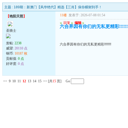
主题 :
189期：新澳门【风华绝代】精选【三肖】保你横财到手！
11楼
发表于: 2026-07-08 01:54
【
艳阳天照
】
u
回复
u
编辑
u
六合界因有你们的无私更精彩!!!!!!!
圣骑士
发帖:
2238
六合界因有你们的无私更精彩!!!!!!!!
威望:
20110 点
铜币:
10187 枚
贡献值:
0 点
好评度:
0 点
<<
9
10
11
12
13
14
15
>>
[共
15
页] Go