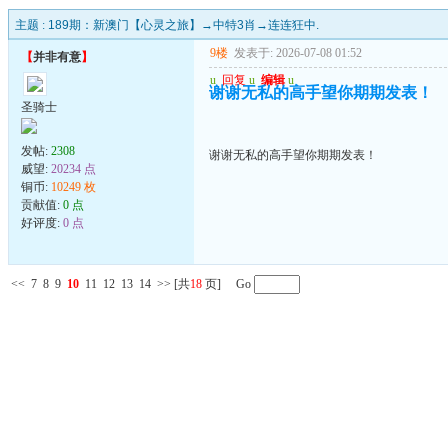
主题 :
189期：新澳门【心灵之旅】→中特3肖→连连狂中.
9楼
发表于: 2026-07-08 01:52
【
并非有意
】
u
回复
u
编辑
u
谢谢无私的高手望你期期发表！
圣骑士
发帖:
2308
谢谢无私的高手望你期期发表！
威望:
20234 点
铜币:
10249 枚
贡献值:
0 点
好评度:
0 点
<<
7
8
9
10
11
12
13
14
>>
[共
18
页] Go