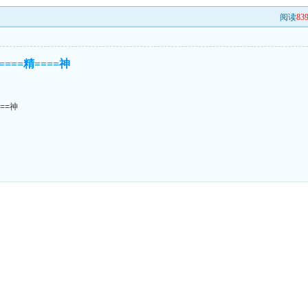
阅读
83
====精====神
===神