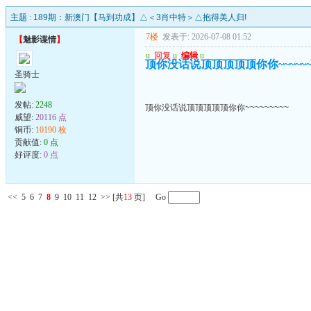
主题 :
189期：新澳门【马到功成】△＜3肖中特＞△抱得美人归!
7楼
发表于: 2026-07-08 01:52
【
魅影谍情
】
u
回复
u
编辑
u
顶你没话说顶顶顶顶顶你你~~~~~~~
圣骑士
发帖:
2248
顶你没话说顶顶顶顶顶你你~~~~~~~~~
威望:
20116 点
铜币:
10190 枚
贡献值:
0 点
好评度:
0 点
<<
5
6
7
8
9
10
11
12
>>
[共
13
页] Go