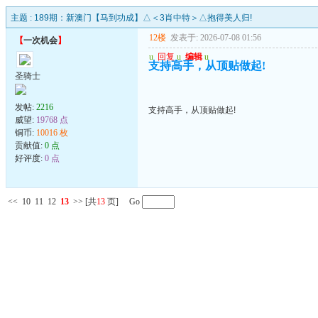
主题 :
189期：新澳门【马到功成】△＜3肖中特＞△抱得美人归!
12楼
发表于: 2026-07-08 01:56
【
一次机会
】
u
回复
u
编辑
u
支持高手，从顶贴做起!
圣骑士
发帖:
2216
支持高手，从顶贴做起!
威望:
19768 点
铜币:
10016 枚
贡献值:
0 点
好评度:
0 点
<<
10
11
12
13
>>
[共
13
页] Go