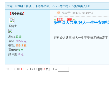
主题 :
189期：新澳门【马到功成】△＜3肖中特＞△抱得美人归!
10楼
发表于: 2026-07-08 01:53
【
风中玫瑰
】
u
回复
u
编辑
u
好料众人共享,好人一生平安!鲜
圣骑士
发帖:
2316
好料众人共享,好人一生平安!鲜花献给高手
威望:
20226 点
铜币:
10245 枚
贡献值:
0 点
好评度:
0 点
<<
8
9
10
11
12
13
>>
[共
13
页] Go