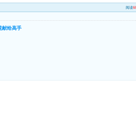
阅读
6
花献给高手