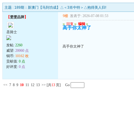
主题 :
189期：新澳门【马到功成】△＜3肖中特＞△抱得美人归!
9楼
发表于: 2026-07-08 01:53
【
雯雯品牌
】
u
回复
u
编辑
u
高手你太神了
圣骑士
发帖:
2260
高手你太神了
威望:
20060 点
铜币:
10162 枚
贡献值:
0 点
好评度:
0 点
<<
7
8
9
10
11
12
13
>>
[共
13
页] Go