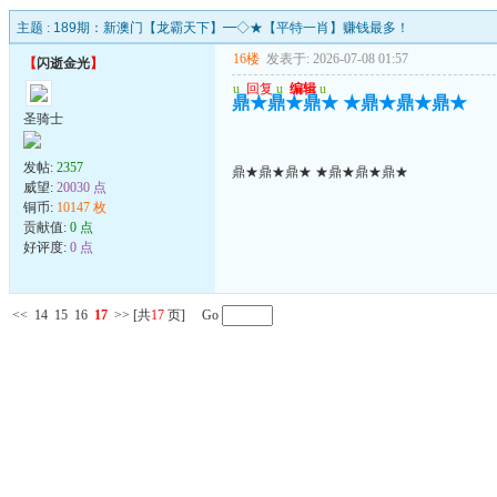
主题 :
189期：新澳门【龙霸天下】━◇★【平特一肖】赚钱最多！
16楼
发表于: 2026-07-08 01:57
【
闪逝金光
】
u
回复
u
编辑
u
鼎★鼎★鼎★ ★鼎★鼎★鼎★
圣骑士
发帖:
2357
鼎★鼎★鼎★ ★鼎★鼎★鼎★
威望:
20030 点
铜币:
10147 枚
贡献值:
0 点
好评度:
0 点
<<
14
15
16
17
>>
[共
17
页] Go