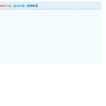
读
888114
次 |
返回列表
|
关闭本页