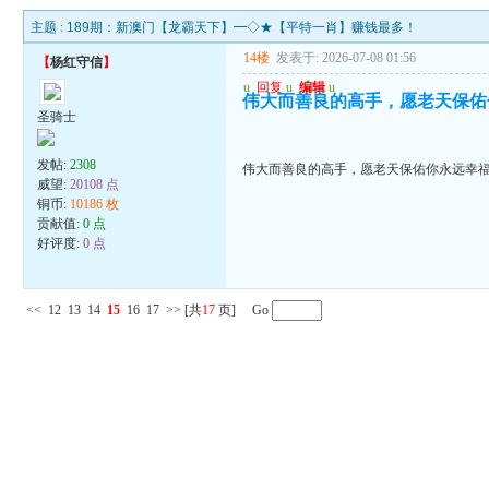
主题 :
189期：新澳门【龙霸天下】━◇★【平特一肖】赚钱最多！
14楼
发表于: 2026-07-08 01:56
【
杨红守信
】
u
回复
u
编辑
u
伟大而善良的高手，愿老天保佑
圣骑士
发帖:
2308
伟大而善良的高手，愿老天保佑你永远幸
威望:
20108 点
铜币:
10186 枚
贡献值:
0 点
好评度:
0 点
<<
12
13
14
15
16
17
>>
[共
17
页] Go