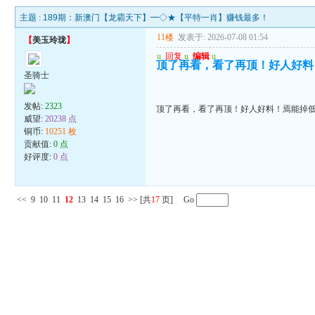
主题 :
189期：新澳门【龙霸天下】━◇★【平特一肖】赚钱最多！
11楼
发表于: 2026-07-08 01:54
【
美玉玲珑
】
u
回复
u
编辑
u
顶了再看，看了再顶！好人好料
圣骑士
发帖:
2323
顶了再看，看了再顶！好人好料！焉能掉
威望:
20238 点
铜币:
10251 枚
贡献值:
0 点
好评度:
0 点
<<
9
10
11
12
13
14
15
16
>>
[共
17
页] Go