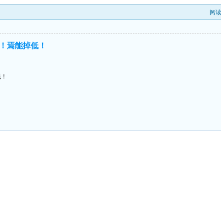
阅
！焉能掉低！
低！