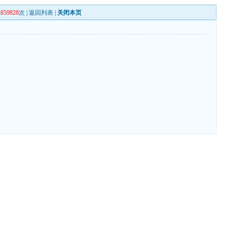
读
859828
次 |
返回列表
|
关闭本页