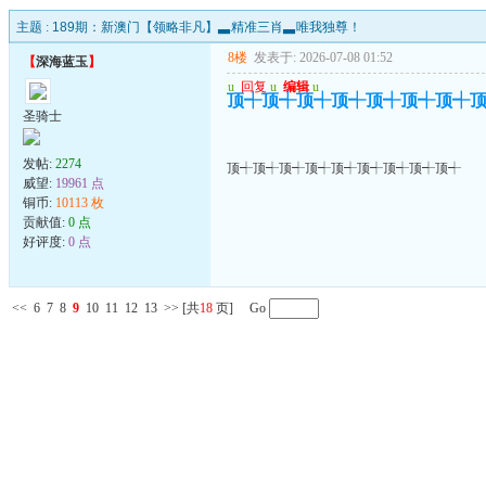
主题 :
189期：新澳门【领略非凡】▃精准三肖▃唯我独尊！
8楼
发表于: 2026-07-08 01:52
【
深海蓝玉
】
u
回复
u
编辑
u
顶┽顶┽顶┽顶┽顶┽顶┽顶┽
圣骑士
发帖:
2274
顶┽顶┽顶┽顶┽顶┽顶┽顶┽顶┽顶┽
威望:
19961 点
铜币:
10113 枚
贡献值:
0 点
好评度:
0 点
<<
6
7
8
9
10
11
12
13
>>
[共
18
页] Go