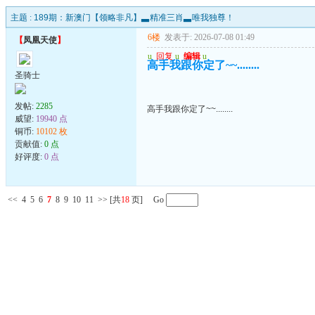
主题 :
189期：新澳门【领略非凡】▃精准三肖▃唯我独尊！
6楼
发表于: 2026-07-08 01:49
【
凤凰天使
】
u
回复
u
编辑
u
高手我跟你定了~~........
圣骑士
发帖:
2285
高手我跟你定了~~........
威望:
19940 点
铜币:
10102 枚
贡献值:
0 点
好评度:
0 点
<<
4
5
6
7
8
9
10
11
>>
[共
18
页] Go