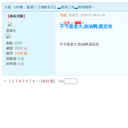
主题 :
189期：新澳门【领略非凡】▃精准三肖▃唯我独尊！
地板
发表于: 2026-07-08 01:48
【
神兵天降
】
u
回复
u
编辑
u
不亏是老大,加油啊,跟定你
圣骑士
发帖:
2276
不亏是老大,加油啊,跟定你
威望:
20352 点
铜币:
10308 枚
贡献值:
0 点
好评度:
0 点
<<
1
2
3
4
5
6
7
8
>>
[共
18
页] Go