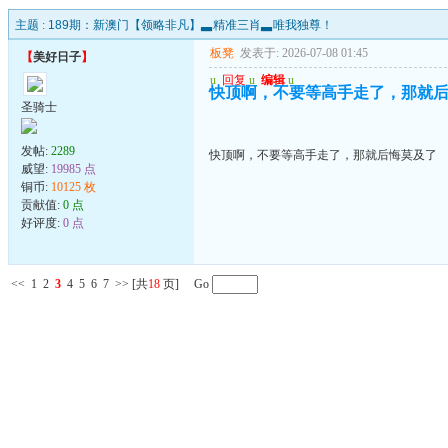
主题 :
189期：新澳门【领略非凡】▃精准三肖▃唯我独尊！
板凳
发表于: 2026-07-08 01:45
【
美好日子
】
u
回复
u
编辑
u
快顶啊，不要等高手走了，那就
圣骑士
发帖:
2289
快顶啊，不要等高手走了，那就后悔莫及了
威望:
19985 点
铜币:
10125 枚
贡献值:
0 点
好评度:
0 点
<<
1
2
3
4
5
6
7
>>
[共
18
页] Go