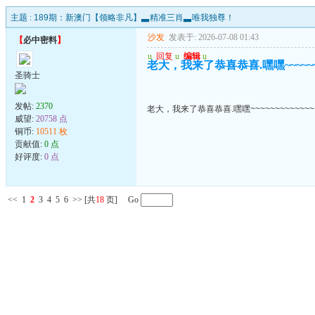
主题 :
189期：新澳门【领略非凡】▃精准三肖▃唯我独尊！
沙发
发表于: 2026-07-08 01:43
【
必中密料
】
u
回复
u
编辑
u
老大，我来了恭喜恭喜.嘿嘿~~~~~~~
圣骑士
发帖:
2370
老大，我来了恭喜恭喜.嘿嘿~~~~~~~~~~~~~
威望:
20758 点
铜币:
10511 枚
贡献值:
0 点
好评度:
0 点
<<
1
2
3
4
5
6
>>
[共
18
页] Go