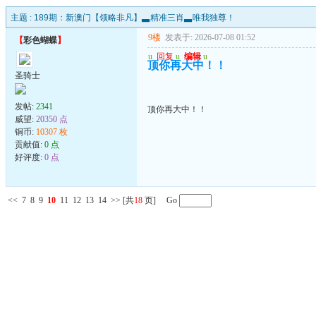
主题 :
189期：新澳门【领略非凡】▃精准三肖▃唯我独尊！
9楼
发表于: 2026-07-08 01:52
【
彩色蝴蝶
】
u
回复
u
编辑
u
顶你再大中！！
圣骑士
发帖:
2341
顶你再大中！！
威望:
20350 点
铜币:
10307 枚
贡献值:
0 点
好评度:
0 点
<<
7
8
9
10
11
12
13
14
>>
[共
18
页] Go