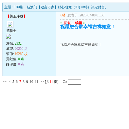
主题 :
189期：新澳门【致富万家】精心研究（3肖中特）决定财富、
6楼
发表于: 2026-07-08 01:50
【
美玉玲珑
】
u
回复
u
编辑
u
祝愿您合家幸福吉祥如意！
圣骑士
发帖:
2332
祝愿您合家幸福吉祥如意！
威望:
20256 点
铜币:
10260 枚
贡献值:
0 点
好评度:
0 点
<<
4
5
6
7
8
9
10
11
>>
[共
11
页] Go