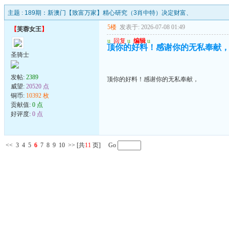
主题 :
189期：新澳门【致富万家】精心研究（3肖中特）决定财富、
5楼
发表于: 2026-07-08 01:49
【
芙蓉女王
】
u
回复
u
编辑
u
顶你的好料！感谢你的无私奉献
圣骑士
发帖:
2389
顶你的好料！感谢你的无私奉献，
威望:
20520 点
铜币:
10392 枚
贡献值:
0 点
好评度:
0 点
<<
3
4
5
6
7
8
9
10
>>
[共
11
页] Go