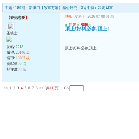
主题 :
189期：新澳门【致富万家】精心研究（3肖中特）决定财富、
地板
发表于: 2026-07-08 01:48
【
香妃恋爱
】
u
回复
u
编辑
u
顶上!好料必参,顶上!
圣骑士
发帖:
2218
顶上!好料必参,顶上!
威望:
20146 点
铜币:
10205 枚
贡献值:
0 点
好评度:
0 点
<<
1
2
3
4
5
6
7
8
>>
[共
11
页] Go