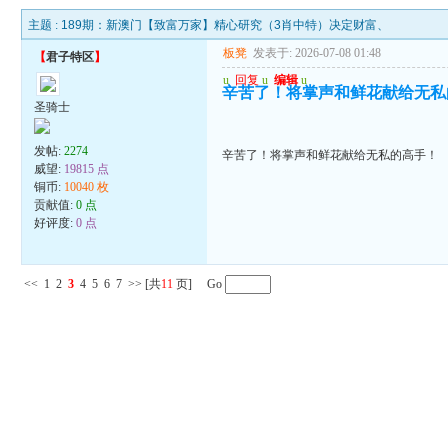
主题 :
189期：新澳门【致富万家】精心研究（3肖中特）决定财富、
板凳
发表于: 2026-07-08 01:48
【
君子特区
】
u
回复
u
编辑
u
辛苦了！将掌声和鲜花献给无私
圣骑士
发帖:
2274
辛苦了！将掌声和鲜花献给无私的高手！
威望:
19815 点
铜币:
10040 枚
贡献值:
0 点
好评度:
0 点
<<
1
2
3
4
5
6
7
>>
[共
11
页] Go