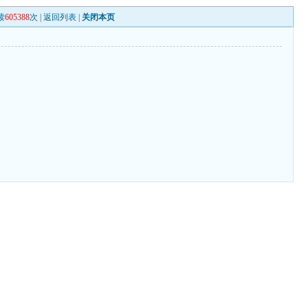
读
605388
次 |
返回列表
|
关闭本页