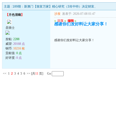
主题 :
189期：新澳门【致富万家】精心研究（3肖中特）决定财富、
沙发
发表于: 2026-07-08 01:47
【
月色清幽
】
u
回复
u
编辑
u
感谢你们发好料让大家分享！
圣骑士
发帖:
2288
感谢你们发好料让大家分享！
威望:
20168 点
铜币:
10216 枚
贡献值:
0 点
好评度:
0 点
<<
1
2
3
4
5
6
>>
[共
11
页] Go