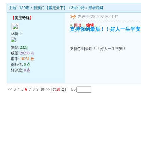
主题 :
189期：新澳门【赢定天下】＜3肖中特＞跟者稳赚
5楼
发表于: 2026-07-08 01:47
【
美玉玲珑
】
u
回复
u
编辑
u
支持你到最后！！好人一生平安
圣骑士
发帖:
2323
支持你到最后！！好人一生平安！
威望:
20238 点
铜币:
10251 枚
贡献值:
0 点
好评度:
0 点
<<
3
4
5
6
7
8
9
10
>>
[共
20
页] Go