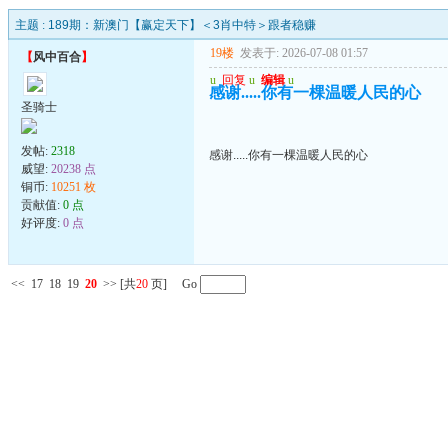
主题 :
189期：新澳门【赢定天下】＜3肖中特＞跟者稳赚
19楼
发表于: 2026-07-08 01:57
【
风中百合
】
u
回复
u
编辑
u
感谢.....你有一棵温暖人民的心
圣骑士
发帖:
2318
感谢.....你有一棵温暖人民的心
威望:
20238 点
铜币:
10251 枚
贡献值:
0 点
好评度:
0 点
<<
17
18
19
20
>>
[共
20
页] Go