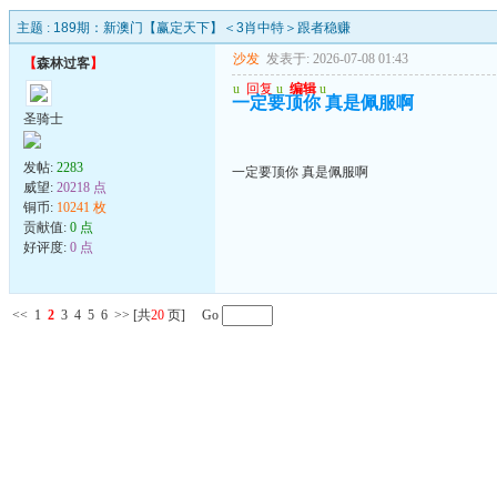
主题 :
189期：新澳门【赢定天下】＜3肖中特＞跟者稳赚
沙发
发表于: 2026-07-08 01:43
【
森林过客
】
u
回复
u
编辑
u
一定要顶你 真是佩服啊
圣骑士
发帖:
2283
一定要顶你 真是佩服啊
威望:
20218 点
铜币:
10241 枚
贡献值:
0 点
好评度:
0 点
<<
1
2
3
4
5
6
>>
[共
20
页] Go