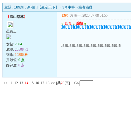
主题 :
189期：新澳门【赢定天下】＜3肖中特＞跟者稳赚
13楼
发表于: 2026-07-08 01:55
【
深山悠林
】
u
回复
u
编辑
u
顶顶顶顶顶顶顶顶顶顶顶顶顶顶
圣骑士
发帖:
2304
顶顶顶顶顶顶顶顶顶顶顶顶顶顶顶顶顶
威望:
20508 点
铜币:
10386 枚
贡献值:
0 点
好评度:
0 点
<<
11
12
13
14
15
16
17
18
>>
[共
20
页] Go