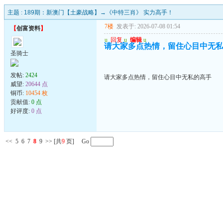
主题 :
189期：新澳门【土豪战略】→《中特三肖》 实力高手！
7楼
发表于: 2026-07-08 01:54
【
创富资料
】
u
回复
u
编辑
u
请大家多点热情，留住心目中无
圣骑士
发帖:
2424
请大家多点热情，留住心目中无私的高手
威望:
20644 点
铜币:
10454 枚
贡献值:
0 点
好评度:
0 点
<<
5
6
7
8
9
>>
[共
9
页] Go