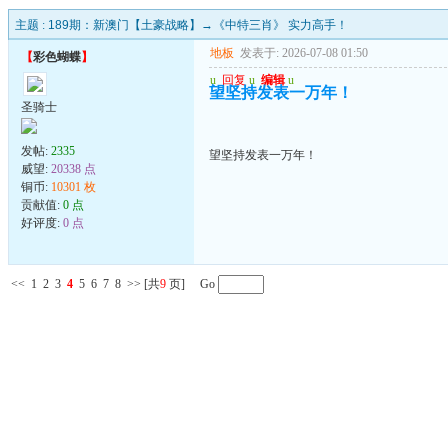
主题 :
189期：新澳门【土豪战略】→《中特三肖》 实力高手！
地板
发表于: 2026-07-08 01:50
【
彩色蝴蝶
】
u
回复
u
编辑
u
望坚持发表一万年！
圣骑士
发帖:
2335
望坚持发表一万年！
威望:
20338 点
铜币:
10301 枚
贡献值:
0 点
好评度:
0 点
<<
1
2
3
4
5
6
7
8
>>
[共
9
页] Go