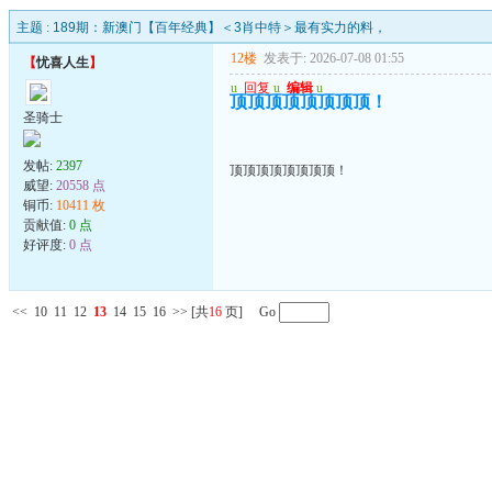
主题 :
189期：新澳门【百年经典】＜3肖中特＞最有实力的料，
12楼
发表于: 2026-07-08 01:55
【
忧喜人生
】
u
回复
u
编辑
u
顶顶顶顶顶顶顶顶！
圣骑士
发帖:
2397
顶顶顶顶顶顶顶顶！
威望:
20558 点
铜币:
10411 枚
贡献值:
0 点
好评度:
0 点
<<
10
11
12
13
14
15
16
>>
[共
16
页] Go