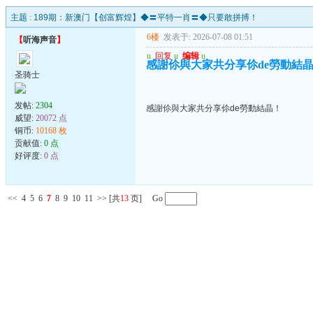
主题 :
189期：新澳门【创富辉煌】◆〓平特一肖〓◆只要敢拼搏！
6楼
发表于: 2026-07-08 01:51
【
听海声音
】
u
回复
u
编辑
u
感謝伱與大家共分享伱de勞動結
圣骑士
发帖:
2304
感謝伱與大家共分享伱de勞動結晶！
威望:
20072 点
铜币:
10168 枚
贡献值:
0 点
好评度:
0 点
<<
4
5
6
7
8
9
10
11
>>
[共
13
页] Go