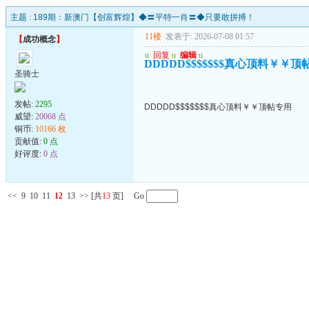
主题 :
189期：新澳门【创富辉煌】◆〓平特一肖〓◆只要敢拼搏！
11楼
发表于: 2026-07-08 01:57
【
成功概念
】
u
回复
u
编辑
u
DDDDD$$$$$$$真心顶料￥￥顶
圣骑士
发帖:
2295
DDDDD$$$$$$$真心顶料￥￥顶帖专用
威望:
20068 点
铜币:
10166 枚
贡献值:
0 点
好评度:
0 点
<<
9
10
11
12
13
>>
[共
13
页] Go