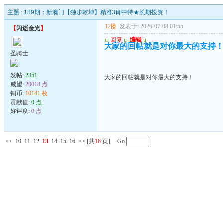
主题 :
189期：新澳门【独步乾坤】精准3肖中特★长期投资！
12楼
发表于: 2026-07-08 01:55
【
闪逝金光
】
u
回复
u
编辑
u
大家的回帖就是对你最大的支持
圣骑士
发帖:
2351
大家的回帖就是对你最大的支持！
威望:
20018 点
铜币:
10141 枚
贡献值:
0 点
好评度:
0 点
<<
10
11
12
13
14
15
16
>>
[共
16
页] Go