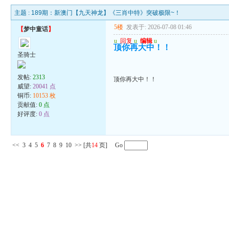
主题 :
189期：新澳门【九天神龙】《三肖中特》突破极限~！
5楼
发表于: 2026-07-08 01:46
【
梦中童话
】
u
回复
u
编辑
u
顶你再大中！！
圣骑士
发帖:
2313
顶你再大中！！
威望:
20041 点
铜币:
10153 枚
贡献值:
0 点
好评度:
0 点
<<
3
4
5
6
7
8
9
10
>>
[共
14
页] Go