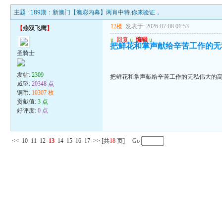
主题 :
189期：新澳门【澳彩内幕】两肖中特.你来验证，
12楼
发表于: 2026-07-08 01:53
【
燕双飞鹰
】
u
回复
u
编辑
u
把鲜花和掌声献给辛苦工作的无
圣骑士
发帖:
2309
把鲜花和掌声献给辛苦工作的无私伟大的
威望:
20348 点
铜币:
10307 枚
贡献值:
3 点
好评度:
0 点
<<
10
11
12
13
14
15
16
17
>>
[共
18
页] Go