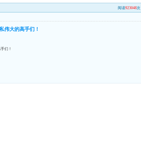
阅读
923048
次 
私伟大的高手们！
高手们！