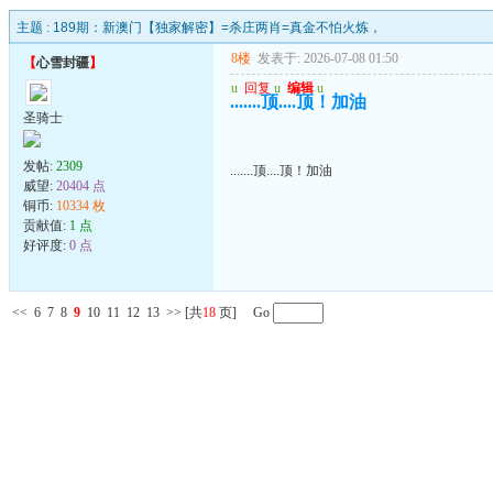
主题 :
189期：新澳门【独家解密】=杀庄两肖=真金不怕火炼，
8楼
发表于: 2026-07-08 01:50
【
心雪封疆
】
u
回复
u
编辑
u
.......顶....顶！加油
圣骑士
发帖:
2309
.......顶....顶！加油
威望:
20404 点
铜币:
10334 枚
贡献值:
1 点
好评度:
0 点
<<
6
7
8
9
10
11
12
13
>>
[共
18
页] Go