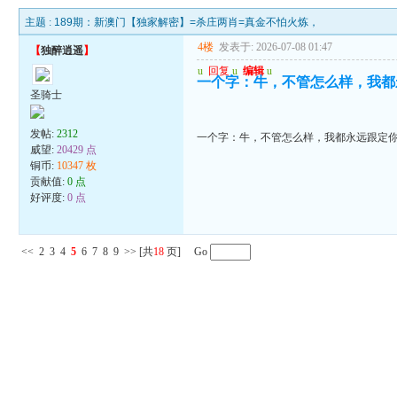
主题 :
189期：新澳门【独家解密】=杀庄两肖=真金不怕火炼，
4楼
发表于: 2026-07-08 01:47
【
独醉逍遥
】
u
回复
u
编辑
u
一个字：牛，不管怎么样，我都
圣骑士
发帖:
2312
一个字：牛，不管怎么样，我都永远跟定
威望:
20429 点
铜币:
10347 枚
贡献值:
0 点
好评度:
0 点
<<
2
3
4
5
6
7
8
9
>>
[共
18
页] Go