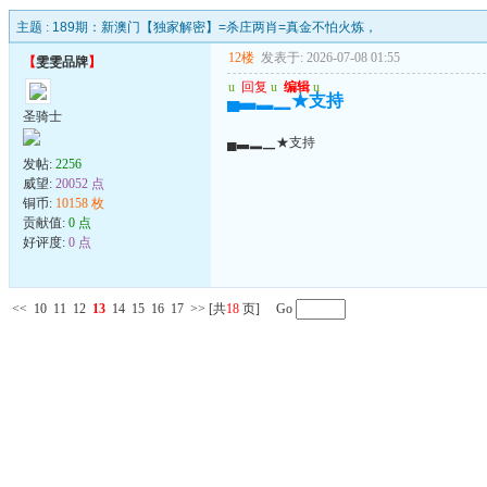
主题 :
189期：新澳门【独家解密】=杀庄两肖=真金不怕火炼，
12楼
发表于: 2026-07-08 01:55
【
雯雯品牌
】
u
回复
u
编辑
u
▄▃▂▁★支持
圣骑士
▄▃▂▁★支持
发帖:
2256
威望:
20052 点
铜币:
10158 枚
贡献值:
0 点
好评度:
0 点
<<
10
11
12
13
14
15
16
17
>>
[共
18
页] Go