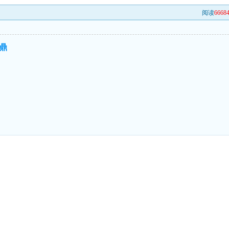
阅读
6668
鼎