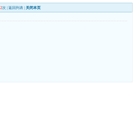
42
次 |
返回列表
|
关闭本页